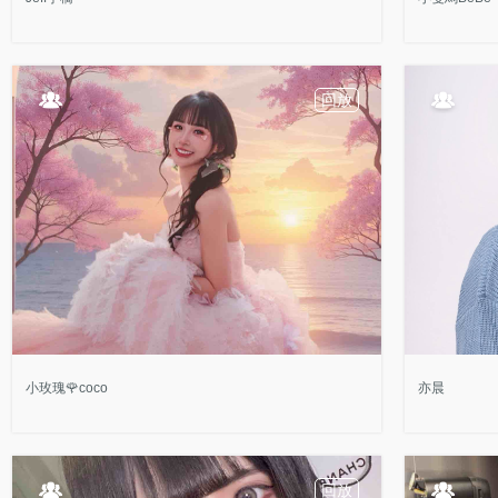
回放
小玫瑰🌹coco
亦晨
回放