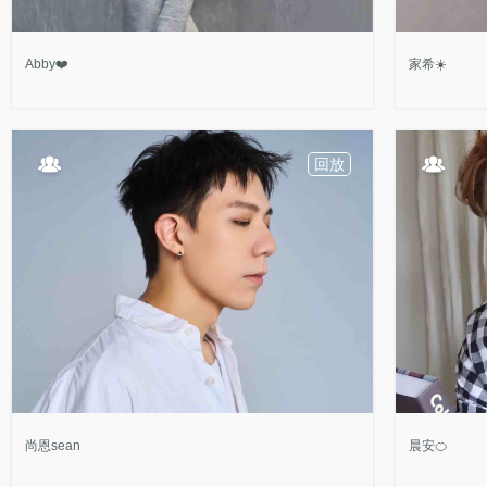
Abby❤️
家希☀️
回放
尚恩sean
晨安🍊