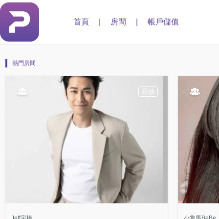
首頁
|
房間
|
帳戶儲值
熱門房間
回放
Jeff宇橋
小隻馬BeBe