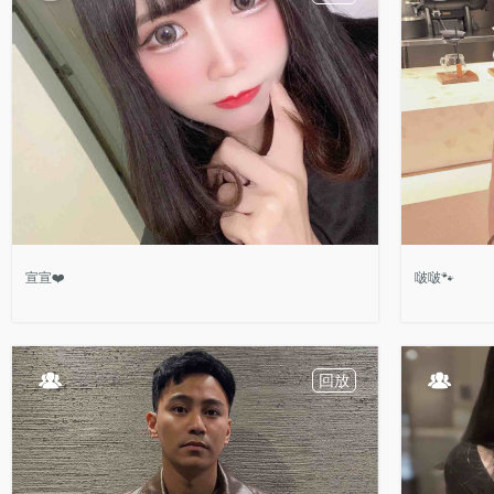
宣宣❤️
啵啵🐾
回放