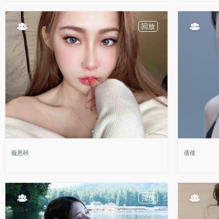
回放
薇恩🧸
蒨蒨
回放