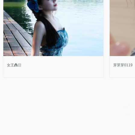
女王👸🏻
芽芽芽0119